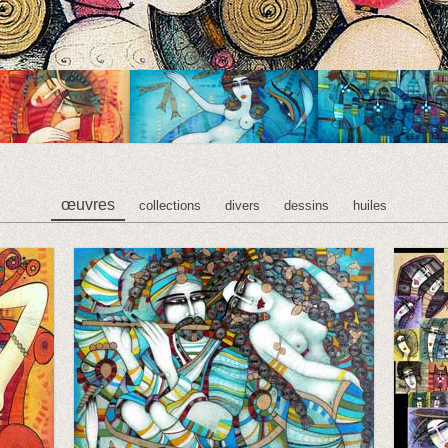
œuvres
collections
divers
dessins
huiles