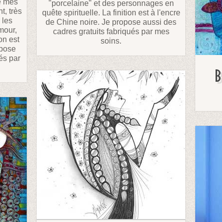
e mes
"porcelaine" et des personnages en
t, très
quête spirituelle. La finition est à l'encre
 les
de Chine noire. Je propose aussi des
amour,
cadres gratuits fabriqués par mes
on est
soins.
opose
és par
B