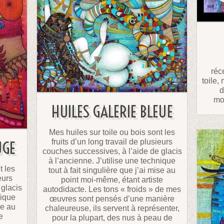
réc
toile,
d
mo
HUILES GALERIE BLEUE
Mes huiles sur toile ou bois sont les
fruits d’un long travail de plusieurs
UGE
couches successives, à l’aide de glacis
à l’ancienne. J’utilise une technique
t les
tout à fait singulière que j’ai mise au
eurs
point moi-même, étant artiste
 glacis
autodidacte. Les tons « froids » de mes
nique
œuvres sont pensés d’une manière
se au
chaleureuse, ils servent à représenter,
e
pour la plupart, des nus à peau de