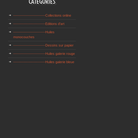
CATÉGORIES
--------------------------Collections online
--------------------------Editions d'art
--------------------------Huiles
monocouches
--------------------------Dessins sur papier
--------------------------Huiles galerie rouge
--------------------------Huiles galerie bleue